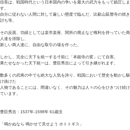
信長は、戦国時代という日本国内の争いを最大の武力をもって鎮圧しま
す。
自分に従わない人間に対して厳しい態度で臨んだ、比叡山延暦寺の焼き
討ち等。
その反面、功績としては楽市楽座、関所の廃止など権利を持っていた商
人達を排除し、
新しい商人達に、自由な取引の場を作った。
しかし、完全に天下を統一する寸前に「本能寺の変」にて自害。
果たせなかった天下統一は、豊臣秀吉によって引き継がれます。
数多くの武将の中でも絶大な人気を誇り、戦国において歴史を動かし駆
け抜けた
人物であることには、間違いなく、その魅力は人々の心をひきつけ続け
ています。
豊臣秀吉：1537年-1598年 61歳没
「鳴かぬなら 鳴かせて見せよう ホトトギス」