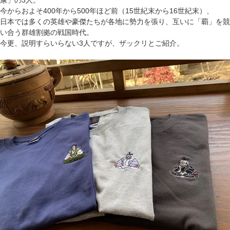
康」の3人。
今からおよそ400年から500年ほど前（15世紀末から16世紀末）、
日本では多くの英雄や豪傑たちが各地に勢力を張り、互いに「覇」を競
い合う群雄割拠の戦国時代。
今更、説明すらいらない3人ですが、ザックリとご紹介。