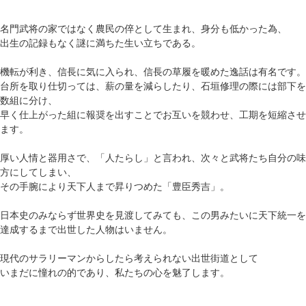
名門武将の家ではなく農民の倅として生まれ、身分も低かった為、
出生の記録もなく謎に満ちた生い立ちである。
機転が利き、信長に気に入られ、信長の草履を暖めた逸話は有名です。
台所を取り仕切っては、薪の量を減らしたり、石垣修理の際には部下を
数組に分け、
早く仕上がった組に報奨を出すことでお互いを競わせ、工期を短縮させ
ます。
厚い人情と器用さで、「人たらし」と言われ、次々と武将たち自分の味
方にしてしまい、
その手腕により天下人まで昇りつめた「豊臣秀吉」。
日本史のみならず世界史を見渡してみても、この男みたいに天下統一を
達成するまで出世した人物はいません。
現代のサラリーマンからしたら考えられない出世街道として
いまだに憧れの的であり、私たちの心を魅了します。