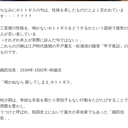
ちなみにホトトギスの句は、性格を表したものだとよく言われていま
す・・・？？？？
三英傑の性格を、鳴かないホトトギスをどうするかという題材で後世の
人が言い表している
（それぞれ本人が実際に詠んだ句ではない）。
これらの川柳は江戸時代後期の平戸藩主・松浦清の随筆『甲子夜話』の
ものです。
織田信長：1534年-1582年 48歳没
「鳴かぬなら 殺してしまえ ホトトギス」
幼少期は、奇抜な衣装を着たり突拍子もない行動をたびたびすることで
周囲を驚かし、
うつけと呼ばれ、戦国史上において最大の革命家でもあった「織田信
長」。