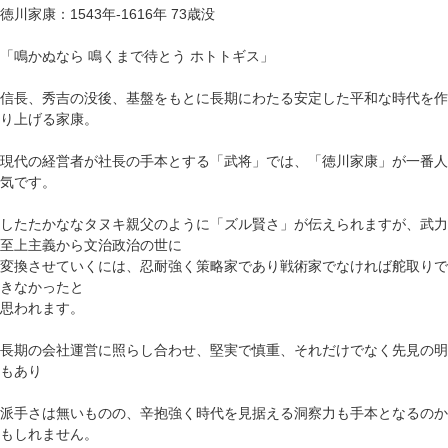
徳川家康：1543年-1616年 73歳没
「鳴かぬなら 鳴くまで待とう ホトトギス」
信長、秀吉の没後、基盤をもとに長期にわたる安定した平和な時代を作
り上げる家康。
現代の経営者が社長の手本とする「武将」では、「徳川家康」が一番人
気です。
したたかななタヌキ親父のように「ズル賢さ」が伝えられますが、武力
至上主義から文治政治の世に
変換させていくには、忍耐強く策略家であり戦術家でなければ舵取りで
きなかったと
思われます。
長期の会社運営に照らし合わせ、堅実で慎重、それだけでなく先見の明
もあり
派手さは無いものの、辛抱強く時代を見据える洞察力も手本となるのか
もしれません。