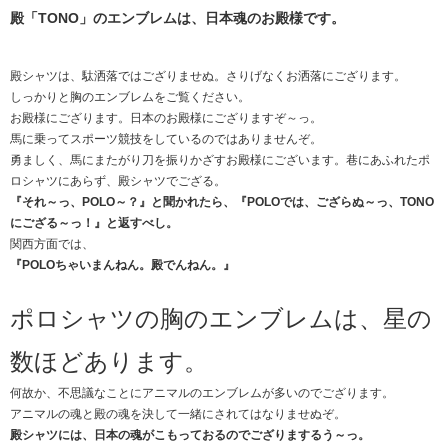
殿「TONO」のエンブレムは、日本魂のお殿様です。
殿シャツは、駄洒落ではござりませぬ。さりげなくお洒落にござります。
しっかりと胸のエンブレムをご覧ください。
お殿様にござります。日本のお殿様にござりますぞ～っ。
馬に乗ってスポーツ競技をしているのではありませんぞ。
勇ましく、馬にまたがり刀を振りかざすお殿様にございます。巷にあふれたポ
ロシャツにあらず、殿シャツでござる。
『それ～っ、POLO～？』と聞かれたら、『POLOでは、ござらぬ～っ、TONO
にござる～っ！』と返すべし。
関西方面では、
『POLOちゃいまんねん。殿でんねん。』
ポロシャツの胸のエンブレムは、星の
数ほどあります。
何故か、不思議なことにアニマルのエンブレムが多いのでござります。
アニマルの魂と殿の魂を決して一緒にされてはなりませぬぞ。
殿シャツには、日本の魂がこもっておるのでござりまするう～っ。