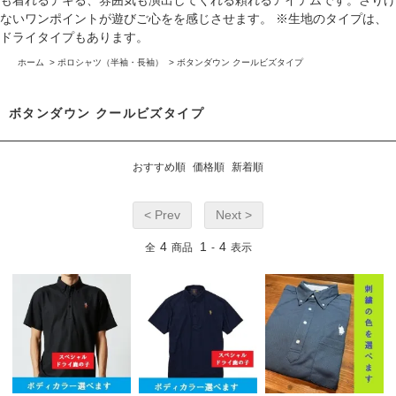
も着れるデキる、雰囲気も演出してくれる頼れるアイテムです。さりげ
ないワンポイントが遊びご心をを感じさせます。 ※生地のタイプは、
ドライタイプもあります。
ホーム
>
ポロシャツ（半袖・長袖）
>
ボタンダウン クールビズタイプ
ボタンダウン クールビズタイプ
おすすめ順
価格順
新着順
< Prev
Next >
4
1
4
全
商品
-
表示